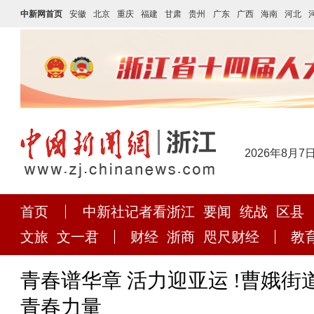
中新网首页
安徽
北京
重庆
福建
甘肃
贵州
广东
广西
海南
河北
2026年8月7
首页
中新社记者看浙江
要闻
统战
区县
文旅
文一君
财经
浙商
咫尺财经
教
青春谱华章 活力迎亚运 !曹娥
青春力量