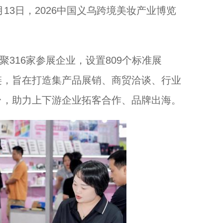
3日，2026中国义乌跨境美妆产业博览
浙江省城市足球联赛总决赛在杭州打响...
316家参展企业，设置809个标准展
链，旨在打造集产品展销、商贸洽谈、行业
台，助力上下游企业拓客合作、品牌出海。
浙江磐安：玉竹入粽添药香 千年食俗焕新生...