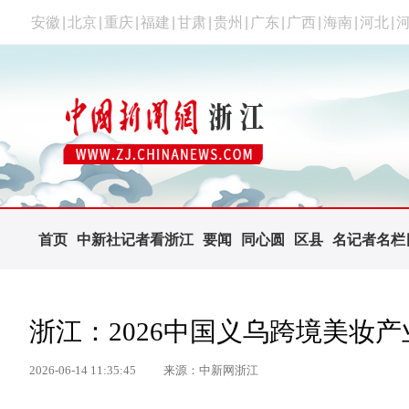
安徽
|
北京
|
重庆
|
福建
|
甘肃
|
贵州
|
广东
|
广西
|
海南
|
河北
|
首页
中新社记者看浙江
要闻
同心圆
区县
名记者名栏
浙江：2026中国义乌跨境美妆
2026-06-14 11:35:45
来源：中新网浙江