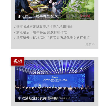
浙江缙云：端午将至 柴灰粽制作忙...
浙江省城市足球联赛总决赛在杭州打响
浙江缙云：端午将至 柴灰粽制作忙
浙江缙云：矿坑“新生” 废弃采石场化身文旅打卡点
更多>>
视频
中欧港航业代表共话绿色航运走廊建设...