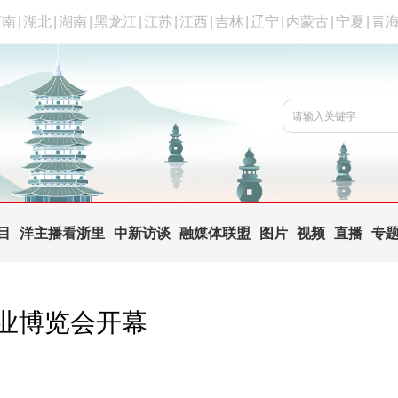
河南
|
湖北
|
湖南
|
黑龙江
|
江苏
|
江西
|
吉林
|
辽宁
|
内蒙古
|
宁夏
|
青
目
洋主播看浙里
中新访谈
融媒体联盟
图片
视频
直播
专
产业博览会开幕