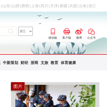
海
|
山东
|
山西
|
陕西
|
上海
|
四川
|
天津
|
新疆
|
兵团
|
云南
|
浙江
移动版
客户端
微博
公众号
题
中新策划
财经
浙商
文旅
教育
体育健康
图片