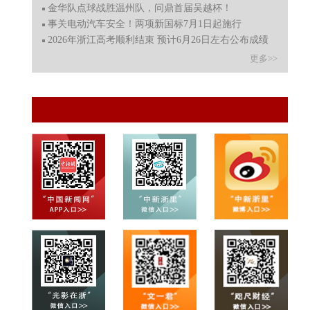
金华队点球战胜温州队，问鼎首届吴越杯！
事关电动汽车安全！两项新国标7月1日起施行
2026年浙江高考顺利结束 预计6月26日左右公布成绩
更多>>