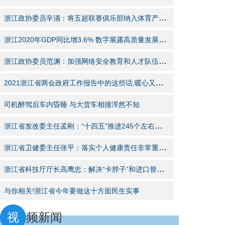
浙江政协委员辛涌：将五超联赛俱乐部纳入体育产业发展项目
浙江2020年GDP同比增3.6% 数字展露高质量发展愿景
浙江政协委员范渊：加强网络安全教育和人才队伍建设
2021浙江省两会政府工作报告中的这些话,暖心又给力!
司机醉驾后车内昏睡 与大货车相撞浑然不知
浙江省发改委主任孟刚：“十四五”推进245个左右重大项目建设
浙江省卫健委主任张平：落实个人健康责任非常重要且有效
浙江省科技厅厅长高鹰忠：解决“卡脖子”和进口替代问题
与你相关!浙江省今年要做这十方面民生实事
视
频新闻