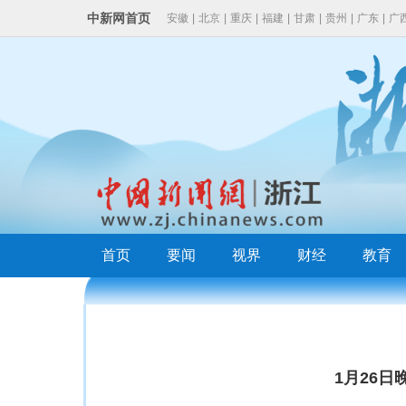
中新网首页
安徽
|
北京
|
重庆
|
福建
|
甘肃
|
贵州
|
广东
|
广
云南
|
浙江
首页
要闻
视界
财经
教育
1月26日