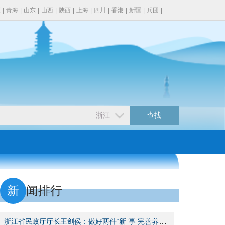
夏
|
青海
|
山东
|
山西
|
陕西
|
上海
|
四川
|
香港
|
新疆
|
兵团
|
新
闻排行
浙江省民政厅厅长王剑侯：做好两件“新”事 完善养老服务