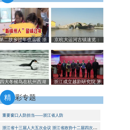
第二故乡过年也温暖 浙
京杭大运河古镇速览：
江嵊州企业“大礼包”留工
千年文脉焕发蓬勃生机
稳岗
四大冬候鸟在杭州西湖
浙江成立越剧研究院 茅
集结完毕 引鸟友爱好者
威涛：或是又一次“敢为
纷至沓来
人先”
精
彩专题
重要窗口人防担当——浙江省人防
浙江省十三届人大五次会议 浙江省政协十二届四次会议 中国新闻社浙江分社融媒体报道