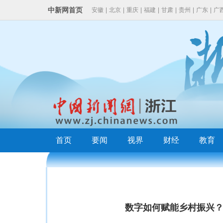
中新网首页
安徽
|
北京
|
重庆
|
福建
|
甘肃
|
贵州
|
广东
|
广
云南
|
浙江
首页
要闻
视界
财经
教育
数字如何赋能乡村振兴