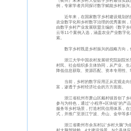
（衢州）未来乡村大会数字乡村最佳实践
例，专家学者共同探讨数字赋能乡村振兴
近年来，在国家数字乡村建设规划的指
农业数字化和乡村数字治理的优秀案例，
由数字乡村产业发展联盟主编的《数字乡
云等11个案例入选，涵盖农业产业数字
索。
数字乡村既是乡村振兴的战略方向，也
浙江大学中国农村发展研究院副院长郭
村民、社会组织多主体协同，从产业、生
降低信息获取、资源匹配、资本专用性、
当前，乡村的数字应用正从宏观走向微
富，渗透于乡村经济社会的方方面面。
浙江省杭州市萧山区戴村镇首创了乡村
参与为特色，通过“小程序+区块链”的产
服务等乡村场景，打造村民信用体系，在实
式，并推广至浙江宁波、舟山、金华等多
浙江省衢州市余东村以“乡村大脑”为依托，
村大脑驾驶舱，4大建设场景，N个具体