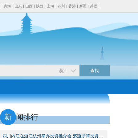
夏
|
青海
|
山东
|
山西
|
陕西
|
上海
|
四川
|
香港
|
新疆
|
兵团
|
新
闻排行
四川内江在浙江杭州举办投资推介会 盛邀浙商投资兴业