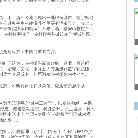
案例沙龙在浙江衢州召开，围绕数字乡村实践案
。
引下，浙江各地涌现出一批根植基层、数字赋能
对推进数字乡村建设具有重要的借鉴意义。会上，
村最佳实践案例精编》发布，浙江临安山核桃产业
化、乡村数字治理、乡村数字基础设施等领域的探
是建设数字中国的重要内容。
红东认为，乡村振兴应由政府、企业、村组织、
态、治理、文化、服务五大方面进行数字化赋能，
制度性交易成本，从而激发乡村振兴内生动力。
观，不断具体化和具象化，应用场景越来越丰
数字治理平台“戴村工分宝”，以积分激励、村民
品形态，覆盖活动组织、村务公开、民主监督、村民
践中形成了“治理+发展”的乡村数字治理戴村模
地的乡村。
以“村情通”为抓手，围绕“1+4+N”（即1个乡
应用）的设计思路，有效打通未来社区基层治理、公