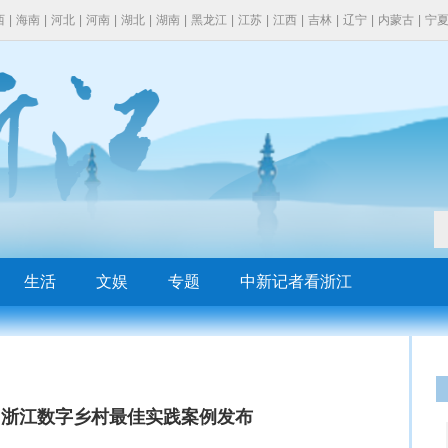
西
|
海南
|
河北
|
河南
|
湖北
|
湖南
|
黑龙江
|
江苏
|
江西
|
吉林
|
辽宁
|
内蒙古
|
宁
生活
文娱
专题
中新记者看浙江
？浙江数字乡村最佳实践案例发布