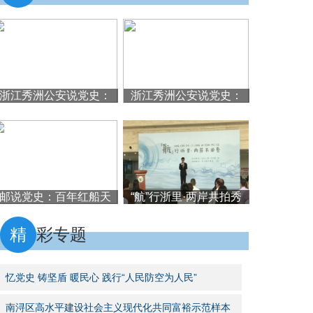
浙江秀洲公安说党史：
浙江秀洲公安说党史：
王店老火车站碉堡
嘉兴“九八”防空作战胜利
纪念馆
邮说党史：百年红船天
“航”行浙里·两岸共拍秀
地间
首站启动
精
彩专题
忆党史 铸坚盾 暖民心 践行“人民防空为人民”
南浔区高水平建设社会主义现代化共同富裕示范样本