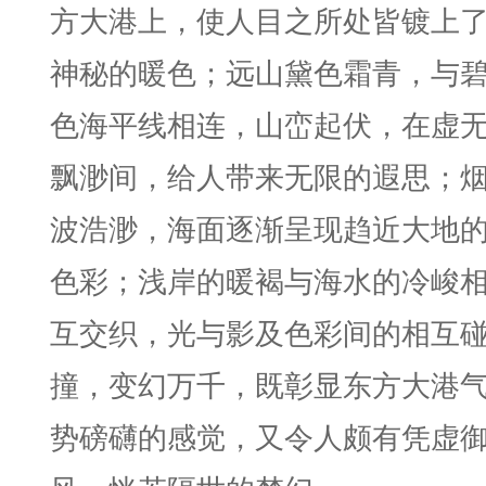
方大港上，使人目之所处皆镀上
神秘的暖色；远山黛色霜青，与
色海平线相连，山峦起伏，在虚
飘渺间，给人带来无限的遐思；
波浩渺，海面逐渐呈现趋近大地
色彩；浅岸的暖褐与海水的冷峻
互交织，光与影及色彩间的相互
撞，变幻万千，既彰显东方大港
势磅礴的感觉，又令人颇有凭虚