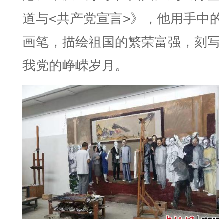
道与<共产党宣言>》，他用手中
画笔，描绘祖国的繁荣富强，刻
我党的峥嵘岁月。