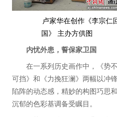
卢家华在创作《李宗仁
国》 主办方供图
内忧外患，誓保家卫国
在一系列历史画作中，《势
可挡》和《力挽狂澜》两幅以冲
陷阵的动态感，精妙的构图巧思
沉郁的色彩基调备受瞩目。