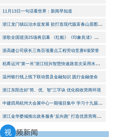
11月13日一句话看世界：新闻早知道
浙江龙门镇以治水促发展 欲打造现代版富春山居图新画卷
浙歌全国巡演25场将启幕 《红船》《印象良渚》展浙产魅力
浙高建公司获长三角百项重点工程劳动竞赛6项荣誉
杭甬运河“第一吊”浙江绍兴智慧快速路首次采用水中浮吊
温州银行线上线下联动普及金融知识 践行金融使命
浙江东阳念好“简、优、智”三字诀 优化税收营商环境
中建四局杭州大会展中心一期项目集中 学习十九届六中全会精神
浙江金华婺城推出政务服务“反向跑” 打造优质营商环境
视
频新闻