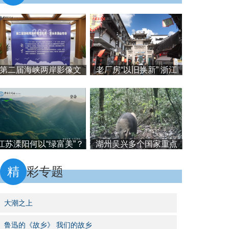
第二届海峡两岸影像文
老厂房“以旧换新” 浙江
化周洞头专场暨2021双
建德“富民”有新招
屏论坛在浙举办
江苏溧阳何以“绿富美”？
湖州吴兴多个国家重点
中国县域治理大讲堂第
保护物种被发现
十七讲
精
彩专题
大潮之上
鲁迅的《故乡》 我们的故乡