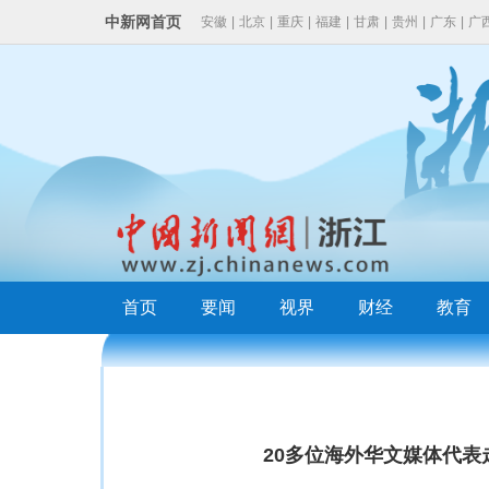
中新网首页
安徽
|
北京
|
重庆
|
福建
|
甘肃
|
贵州
|
广东
|
广
云南
|
浙江
首页
要闻
视界
财经
教育
20多位海外华文媒体代