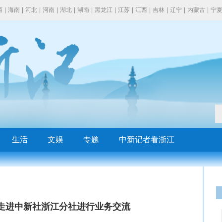
西
|
海南
|
河北
|
河南
|
湖北
|
湖南
|
黑龙江
|
江苏
|
江西
|
吉林
|
辽宁
|
内蒙古
|
宁
生活
文娱
专题
中新记者看浙江
表走进中新社浙江分社进行业务交流