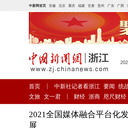
中新网首页
安徽
北京
重庆
福建
甘肃
贵州
广东
广西
20
首页
中新社记者看浙江
要闻
统
文旅
文一君
财经
浙商
咫尺财经
2021全国媒体融合平台化
展