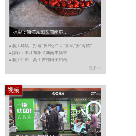
掠影：浙江东阳又闻南枣飘香...
浙江乌镇：打造“夜经济” 让“客流”变“客留”
掠影：浙江东阳又闻南枣飘香
浙江仙居：高山古梯田美如画
更多>>
视频