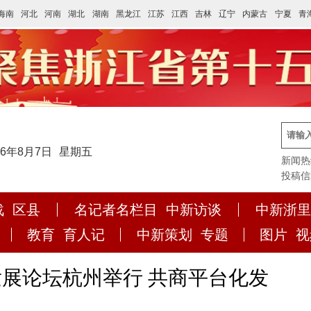
海南
河北
河南
湖北
湖南
黑龙江
江苏
江西
吉林
辽宁
内蒙古
宁夏
青
26年8月7日
星期五
新闻热线:
投稿信箱:
战
区县
名记者名栏目
中新访谈
中新浙里
教育
育人记
中新策划
专题
图片
视
发展论坛杭州举行 共商平台化发