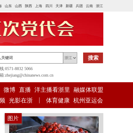
海
山东
山西
陕西
上海
四川
天津
新疆
兵团
云南
浙江
搜索
0571-8832 5066
zhejiang@chinanews.com.cn
微博
直播
洋主播看浙里
融媒体联盟
频
光影在浙
体育健康
杭州亚运会
图片