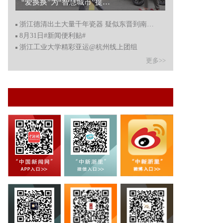
“爱换换”为“智慧城市”提供出行场景数字化嬗变 让绿色出行风潮吹向全国...
浙江德清出土大量千年瓷器 疑似东晋到南朝时期
8月31日#新闻便利贴#
浙江工业大学精彩亚运@杭州线上团组
更多>>