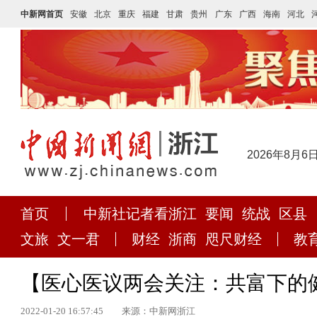
中新网首页
安徽
北京
重庆
福建
甘肃
贵州
广东
广西
海南
河北
2026年8月6
首页
中新社记者看浙江
要闻
统战
区县
文旅
文一君
财经
浙商
咫尺财经
教
【医心医议两会关注：共富下的
2022-01-20 16:57:45
来源：中新网浙江