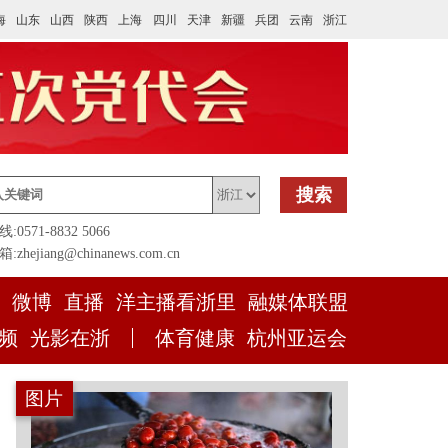
海
山东
山西
陕西
上海
四川
天津
新疆
兵团
云南
浙江
搜索
0571-8832 5066
zhejiang@chinanews.com.cn
微博
直播
洋主播看浙里
融媒体联盟
频
光影在浙
体育健康
杭州亚运会
图片