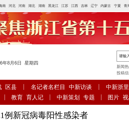
海南
河北
河南
湖北
湖南
黑龙江
江苏
江西
吉林
辽宁
内蒙古
宁夏
青
26年8月6日
星期四
新闻热线:
投稿信箱:
战
区县
名记者名栏目
中新访谈
中新浙里
教育
育人记
中新策划
专题
图片
视
1例新冠病毒阳性感染者