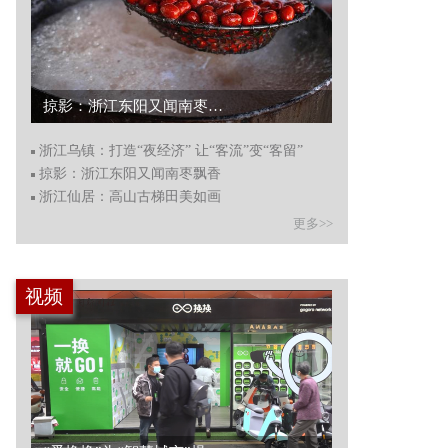
掠影：浙江东阳又闻南枣飘香...
浙江乌镇：打造“夜经济” 让“客流”变“客留”
掠影：浙江东阳又闻南枣飘香
浙江仙居：高山古梯田美如画
更多>>
视频