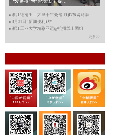
“爱换换”为“智慧城市”提供出行场景数字化嬗变 让绿色出行风潮吹向全国...
浙江德清出土大量千年瓷器 疑似东晋到南朝时期
8月31日#新闻便利贴#
浙江工业大学精彩亚运@杭州线上团组
更多>>