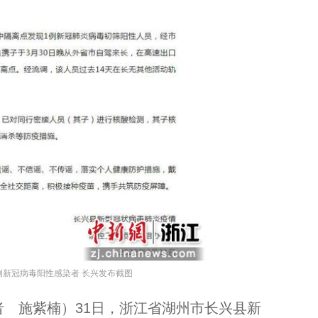
浙江乌镇：打造“夜经济” 让“客流”变“客留”...
例新冠病毒阳性感染者 长兴发布截图
 施紫楠）31日，浙江省湖州市长兴县新