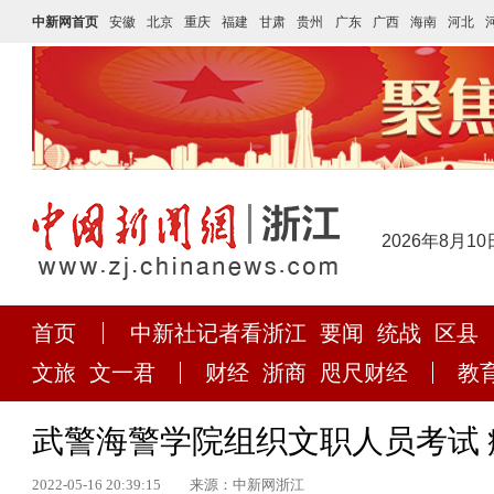
中新网首页
安徽
北京
重庆
福建
甘肃
贵州
广东
广西
海南
河北
2026年8月10
首页
中新社记者看浙江
要闻
统战
区县
文旅
文一君
财经
浙商
咫尺财经
教
武警海警学院组织文职人员考试 疫
2022-05-16 20:39:15
来源：中新网浙江