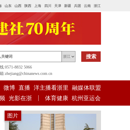
海
山东
山西
陕西
上海
四川
天津
新疆
兵团
云南
浙江
搜索
0571-8832 5066
zhejiang@chinanews.com.cn
微博
直播
洋主播看浙里
融媒体联盟
频
光影在浙
体育健康
杭州亚运会
图片