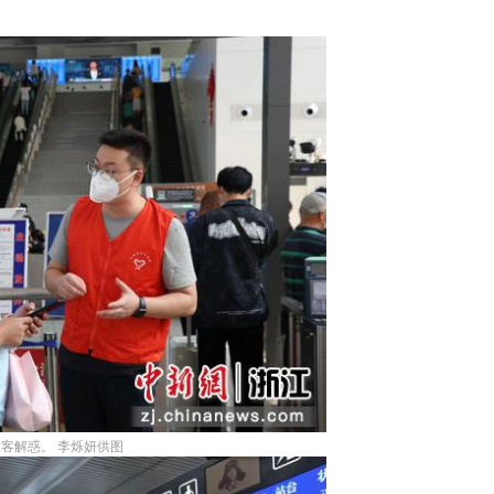
客解惑。 李烁妍供图