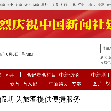
海南
河北
河南
湖北
湖南
黑龙江
江苏
江西
吉林
辽宁
内蒙古
宁夏
青
26年8月6日
星期四
新闻热线:
投稿信箱:
战
区县
名记者名栏目
中新访谈
中新浙里
教育
育人记
中新策划
专题
图片
视
庆假期 为旅客提供便捷服务