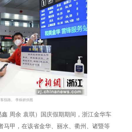
客指路。 李烁妍供图
鑫 周余 袁琪）国庆假期期间，浙江金华车
者马甲，在该省金华、丽水、衢州、诸暨等