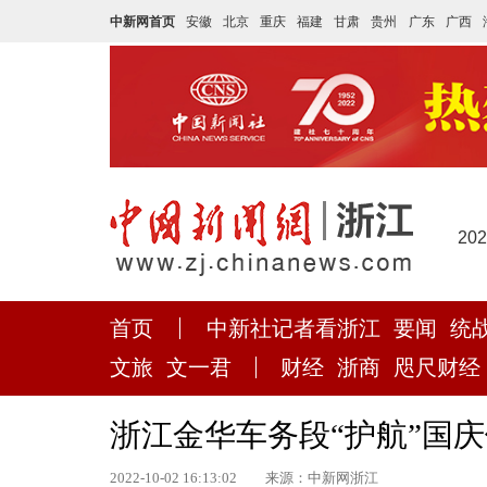
中新网首页
安徽
北京
重庆
福建
甘肃
贵州
广东
广西
20
首页
中新社记者看浙江
要闻
统
文旅
文一君
财经
浙商
咫尺财经
浙江金华车务段“护航”国
2022-10-02 16:13:02
来源：中新网浙江