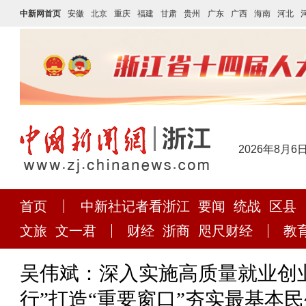
中新网首页
安徽
北京
重庆
福建
甘肃
贵州
广东
广西
海南
河北
2026年8月6
首页
中新社记者看浙江
要闻
统战
区县
文旅
文一君
财经
浙商
咫尺财经
教
吴伟斌：深入实施高质量就业创业
行”打造“重要窗口”夯实最基本