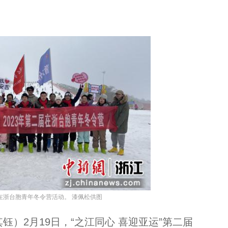
掠影：武警浙江总队衢州支队开展初级警士选晋考核...
届在浙台胞青年冬令营活动。 漆佩松供图
）2月19日，“之江同心 喜迎亚运”第二届