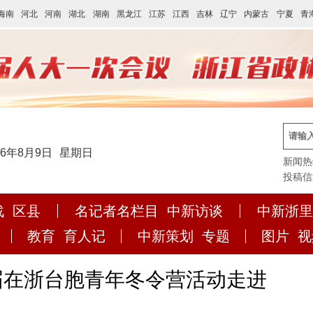
海南
河北
河南
湖北
湖南
黑龙江
江苏
江西
吉林
辽宁
内蒙古
宁夏
青
26年8月9日
星期日
新闻热线:
投稿信箱:
战
区县
名记者名栏目
中新访谈
中新浙里
教育
育人记
中新策划
专题
图片
视
二届在浙台胞青年冬令营活动走进