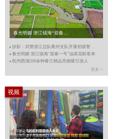
春光明媚 浙江镇海“迎春一号”油菜花盼客来...
掠影：武警浙江总队衢州支队开展初级警士选晋考核
春光明媚 浙江镇海“迎春一号”油菜花盼客来
杭州西湖200余种春兰精品亮相吸引游人
更多>>
视频