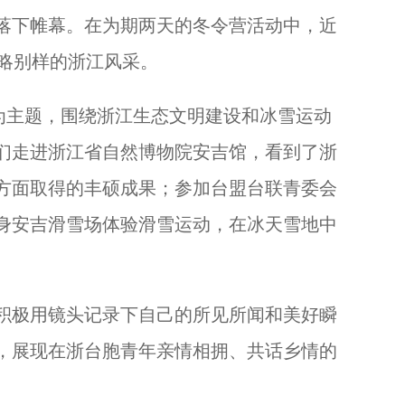
情意满满！杭州各处情人节装饰受民众追捧...
落下帷幕。在为期两天的冬令营活动中，近
领略别样的浙江风采。
主题，围绕浙江生态文明建设和冰雪运动
们走进浙江省自然博物院安吉馆，看到了浙
方面取得的丰硕成果；参加台盟台联青委会
身安吉滑雪场体验滑雪运动，在冰天雪地中
极用镜头记录下自己的所见所闻和美好瞬
，展现在浙台胞青年亲情相拥、共话乡情的