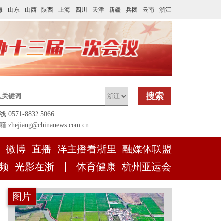
海
山东
山西
陕西
上海
四川
天津
新疆
兵团
云南
浙江
搜索
0571-8832 5066
zhejiang@chinanews.com.cn
微博
直播
洋主播看浙里
融媒体联盟
频
光影在浙
体育健康
杭州亚运会
图片