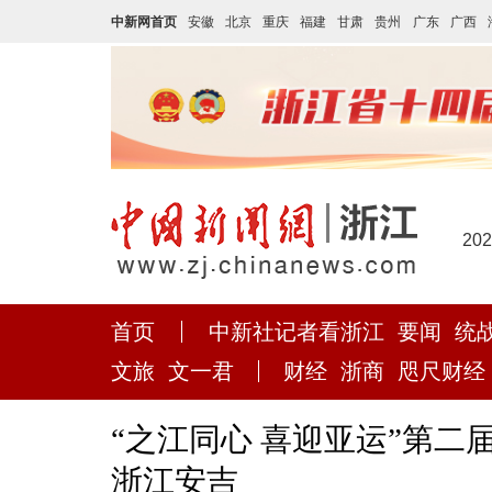
中新网首页
安徽
北京
重庆
福建
甘肃
贵州
广东
广西
20
首页
中新社记者看浙江
要闻
统
文旅
文一君
财经
浙商
咫尺财经
“之江同心 喜迎亚运”第
浙江安吉