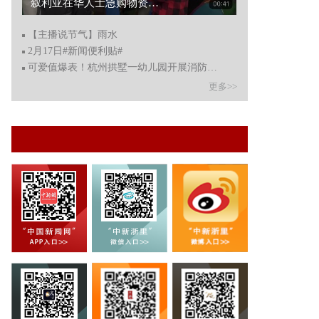
叙利亚在华人士急购物资援家乡 浙江义乌商户降价供应...
【主播说节气】雨水
2月17日#新闻便利贴#
可爱值爆表！杭州拱墅一幼儿园开展消防演习，孩子们的表
更多>>