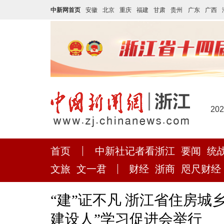
中新网首页
安徽
北京
重庆
福建
甘肃
贵州
广东
广西
20
首页
中新社记者看浙江
要闻
统
文旅
文一君
财经
浙商
咫尺财经
“建”证不凡 浙江省住房城
建设人”学习促进会举行