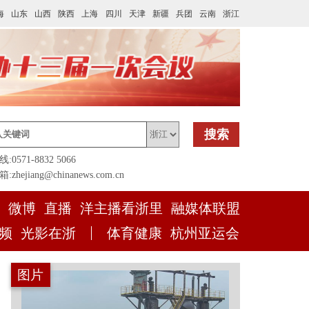
海
山东
山西
陕西
上海
四川
天津
新疆
兵团
云南
浙江
搜索
0571-8832 5066
zhejiang@chinanews.com.cn
微博
直播
洋主播看浙里
融媒体联盟
频
光影在浙
体育健康
杭州亚运会
图片