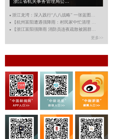
浙江省机关事务管理局公益短片 《公共机构 绿色先行》（五）绿色出行篇...
浙江龙湾：深入践行“八八战略” 一张蓝图绘到底
【杭州富阳遭遇强降雨：村民家中忙清理 积水一度过腰】
【浙江富阳强降雨 消防员连夜疏散被困群众59人】
更多>>