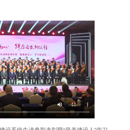
汇丰全国青少年高尔夫冠军赛-浙江站在湖州德清开赛...