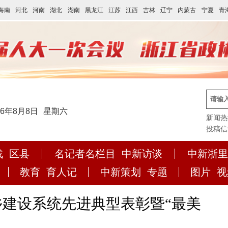
海南
河北
河南
湖北
湖南
黑龙江
江苏
江西
吉林
辽宁
内蒙古
宁夏
青
26年8月8日
星期六
新闻热线:
投稿信箱:
战
区县
名记者名栏目
中新访谈
中新浙里
教育
育人记
中新策划
专题
图片
视
乡建设系统先进典型表彰暨“最美