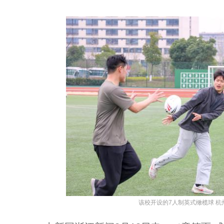
该校开设的7人制英式橄榄球 杭