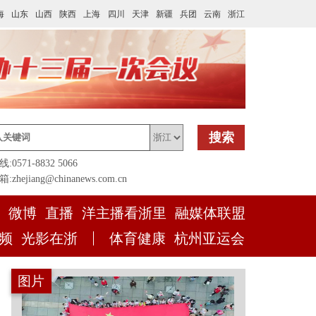
海
山东
山西
陕西
上海
四川
天津
新疆
兵团
云南
浙江
搜索
0571-8832 5066
zhejiang@chinanews.com.cn
微博
直播
洋主播看浙里
融媒体联盟
频
光影在浙
体育健康
杭州亚运会
图片