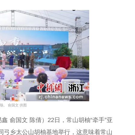
场。 俞国文 供图
 俞国文 陈倩）22日，常山胡柚“牵手”亚
同弓乡太公山胡柚基地举行，这意味着常山