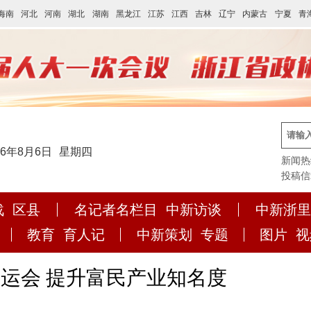
海南
河北
河南
湖北
湖南
黑龙江
江苏
江西
吉林
辽宁
内蒙古
宁夏
青
26年8月6日
星期四
新闻热线:
投稿信箱:
战
区县
名记者名栏目
中新访谈
中新浙里
教育
育人记
中新策划
专题
图片
视
运会 提升富民产业知名度