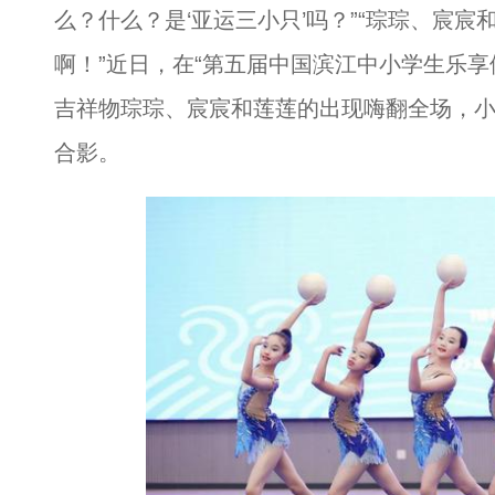
么？什么？是‘亚运三小只’吗？”“琮琮、宸
啊！”近日，在“第五届中国滨江中小学生乐享
吉祥物琮琮、宸宸和莲莲的出现嗨翻全场，小
合影。