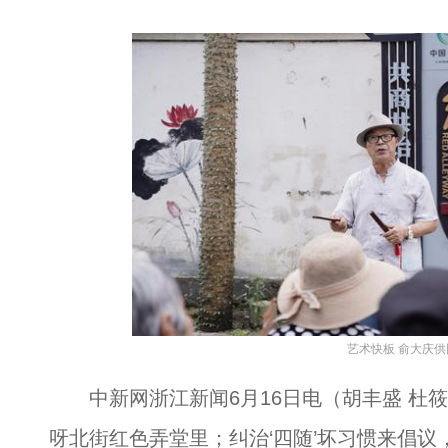
艺术快板 俞大庆供
中新网浙江新闻6月16日电（胡丰盛 杜筱
呀北街红色弄堂里；纠治‘四随’坏习惯来倡议