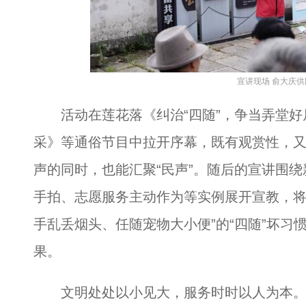
宣讲现场 俞大庆供
活动在莲花落《纠治“四随”，争当弄堂好
采》等通俗节目中拉开序幕，既有观赏性，
声的同时，也能汇聚“民声”。随后的宣讲围
手拍、志愿服务主动作为等实例展开宣教，将
手乱丢烟头、任随宠物大小便”的“四随”坏习
果。
文明处处以小见大，服务时时以人为本。杭州2