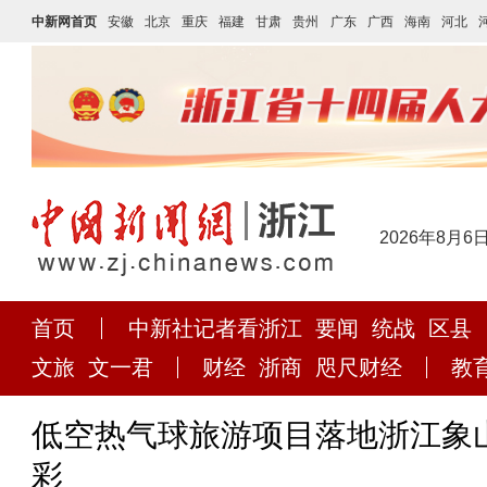
中新网首页
安徽
北京
重庆
福建
甘肃
贵州
广东
广西
海南
河北
2026年8月6
首页
中新社记者看浙江
要闻
统战
区县
文旅
文一君
财经
浙商
咫尺财经
教
低空热气球旅游项目落地浙江象山
彩