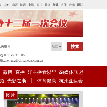
海
山东
山西
陕西
上海
四川
天津
新疆
兵团
云南
浙江
搜索
0571-8832 5066
zhejiang@chinanews.com.cn
微博
直播
洋主播看浙里
融媒体联盟
频
光影在浙
体育健康
杭州亚运会
图片