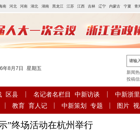
海南
河北
河南
湖北
湖南
黑龙江
江苏
江西
吉林
辽宁
内蒙古
宁夏
青
26年8月7日
星期五
新闻热线:
投稿信箱:
战
区县
名记者名栏目
中新访谈
中新浙里
教育
育人记
中新策划
专题
图片
视
展示”终场活动在杭州举行