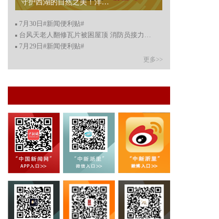
新妹vlog：迎亚运“益”起学英语...
7月30日#新闻便利贴#
台风天老人翻修瓦片被困屋顶 消防员接力救援
7月29日#新闻便利贴#
更多>>