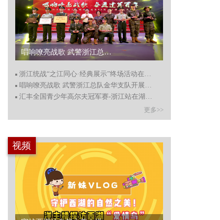
浙江统战“之江同心·经典展示”终场活动在杭州举行...
浙江统战“之江同心·经典展示”终场活动在杭州举行
唱响嘹亮战歌 武警浙江总队金华支队开展主题歌咏比赛
汇丰全国青少年高尔夫冠军赛-浙江站在湖州德清开赛
更多>>
视频