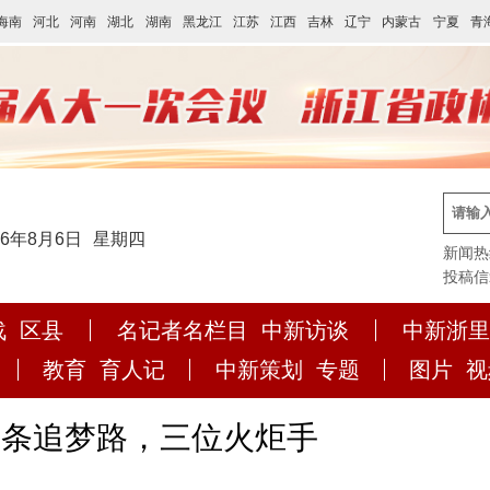
海南
河北
河南
湖北
湖南
黑龙江
江苏
江西
吉林
辽宁
内蒙古
宁夏
青
26年8月6日
星期四
新闻热线:
投稿信箱:
战
区县
名记者名栏目
中新访谈
中新浙里
教育
育人记
中新策划
专题
图片
视
三条追梦路，三位火炬手