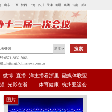
海
山东
山西
陕西
上海
四川
天津
新疆
兵团
云南
浙江
搜索
0571-8832 5066
zhejiang@chinanews.com.cn
微博
直播
洋主播看浙里
融媒体联盟
频
光影在浙
体育健康
杭州亚运会
图片