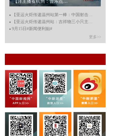
【洋主播看杭州：音乐点亮夜生活，文化惠民迎亚运！】...
【亚运火炬传递温州站第一棒：中国射击项目“大满贯”运
【亚运火炬传递温州站：吉祥物三小只主设计师接过第三棒
9月15日#新闻便利贴#
更多>>