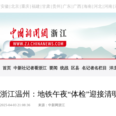
安徽
|
北京
|
重庆
|
福建
|
甘肃
|
贵州
|
广东
|
广西
|
海南
|
河北
|
河南
|
首页
中新社记者看浙江
要闻
统战
区县
名记者名栏目
洋
浙江温州：地铁午夜“体检”迎接清
2025-04-03 21:08:36
来源：中新网浙江