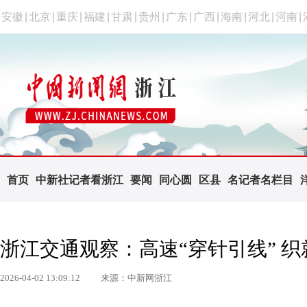
安徽
|
北京
|
重庆
|
福建
|
甘肃
|
贵州
|
广东
|
广西
|
海南
|
河北
|
河南
|
首页
中新社记者看浙江
要闻
同心圆
区县
名记者名栏目
浙江交通观察：高速“穿针引线” 
2026-04-02 13:09:12
来源：中新网浙江