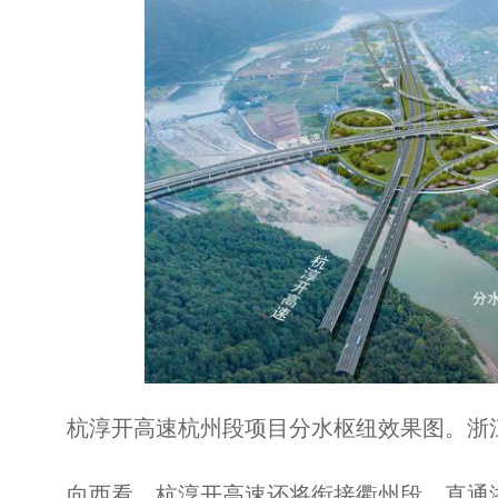
杭淳开高速杭州段项目分水枢纽效果图。浙
向西看，杭淳开高速还将衔接衢州段，直通浙