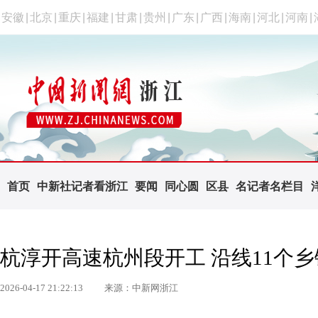
安徽
|
北京
|
重庆
|
福建
|
甘肃
|
贵州
|
广东
|
广西
|
海南
|
河北
|
河南
|
首页
中新社记者看浙江
要闻
同心圆
区县
名记者名栏目
杭淳开高速杭州段开工 沿线11个乡
2026-04-17 21:22:13
来源：中新网浙江