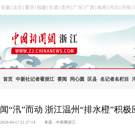
安徽
|
北京
|
重庆
|
福建
|
甘肃
|
贵州
|
广东
|
广西
|
海南
|
河北
|
河南
|
首页
中新社记者看浙江
要闻
同心圆
区县
名记者名栏目
闻“汛”而动 浙江温州“排水橙”积
2026-04-17 21:27:14
来源：中新网浙江