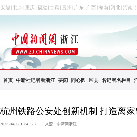
安徽
|
北京
|
重庆
|
福建
|
甘肃
|
贵州
|
广东
|
广西
|
海南
|
河北
|
河南
|
首页
中新社记者看浙江
要闻
同心圆
区县
名记者名栏目
杭州铁路公安处创新机制 打造离
2026-04-22 18:41:23
来源：中新网浙江