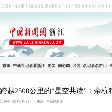
安徽
|
北京
|
重庆
|
福建
|
甘肃
|
贵州
|
广东
|
广西
|
海南
|
河北
|
河南
|
首页
中新社记者看浙江
要闻
同心圆
区县
名记者名栏目
跨越2500公里的“星空共读”：余
2026-04-22 19:45:21
来源：中新网浙江