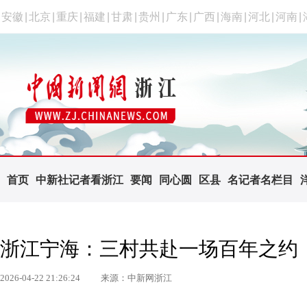
安徽
|
北京
|
重庆
|
福建
|
甘肃
|
贵州
|
广东
|
广西
|
海南
|
河北
|
河南
|
首页
中新社记者看浙江
要闻
同心圆
区县
名记者名栏目
浙江宁海：三村共赴一场百年之约
2026-04-22 21:26:24
来源：中新网浙江