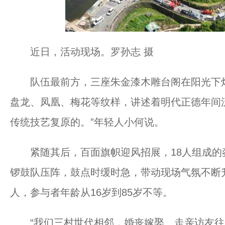
近日，活动现场。罗孙志 摄
队伍最前方，三座朱金漆木雕台阁在阳光下熠
盘龙、凤凰、梅花等纹样，讲述着明代正德年间
传统技艺复原的。”年轻人小何说。
紧随其后，百面旗帜迎风招展，18人组成的
锣鼓队压阵，鼓点时缓时急，带动现场气氛不断升
人，参与者年龄从16岁到85岁不等。
“我们三村世代相邻，婚丧嫁娶、走亲访友往来