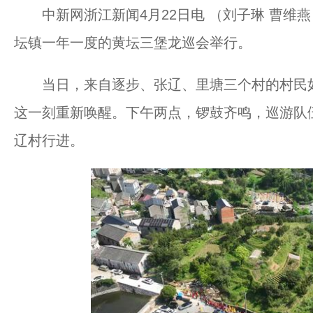
中新网浙江新闻4月22日电 （刘子琳 曹维燕
坛镇一年一度的黄坛三堡龙巡会举行。
当日，来自逐步、张辽、里塘三个村的村民如
这一刻重新唤醒。下午两点，锣鼓齐鸣，巡游队
辽村行进。