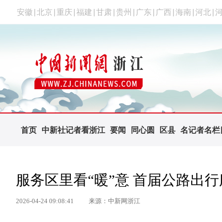
安徽
|
北京
|
重庆
|
福建
|
甘肃
|
贵州
|
广东
|
广西
|
海南
|
河北
|
首页
中新社记者看浙江
要闻
同心圆
区县
名记者名栏
服务区里看“暖”意 首届公路出
2026-04-24 09:08:41
来源：中新网浙江