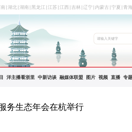
河南
|
湖北
|
湖南
|
黑龙江
|
江苏
|
江西
|
吉林
|
辽宁
|
内蒙古
|
宁夏
|
青
目
洋主播看浙里
中新访谈
融媒体联盟
图片
视频
直播
专
行服务生态年会在杭举行