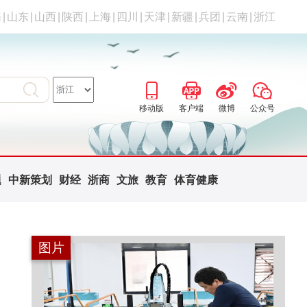
海
|
山东
|
山西
|
陕西
|
上海
|
四川
|
天津
|
新疆
|
兵团
|
云南
|
浙江
移动版
客户端
微博
公众号
题
中新策划
财经
浙商
文旅
教育
体育健康
图片