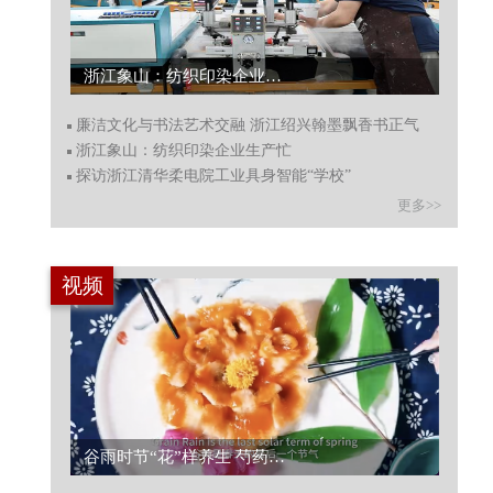
浙江象山：纺织印染企业生产忙...
廉洁文化与书法艺术交融 浙江绍兴翰墨飘香书正气
浙江象山：纺织印染企业生产忙
探访浙江清华柔电院工业具身智能“学校”
更多>>
视频
谷雨时节“花”样养生 芍药鱼片藏顺时而食智慧...