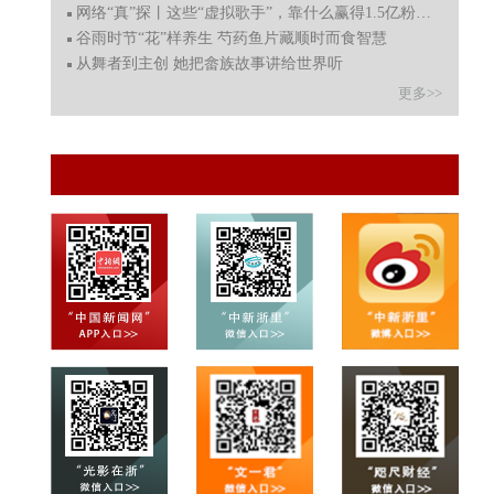
网络“真”探丨这些“虚拟歌手”，靠什么赢得1.5亿粉丝？
谷雨时节“花”样养生 芍药鱼片藏顺时而食智慧
从舞者到主创 她把畲族故事讲给世界听
更多>>