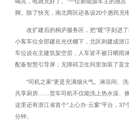
喝完，电就充好了。”一位新能源车主的感言
脚。除了快充，南北两区还各设20个惠民充
改扩建后的桐庐服务区，把“暖”字刻进了细
小客车位全部建在光伏棚下，北区则建成浙江
车位设在主建筑架空层，人车皆不被日晒雨淋
配备智慧引导屏；无障碍卫生间里加装了盲
“司机之家”更是充满烟火气。淋浴间、洗
共享厨房……货车司机不仅能洗上热水澡、
这里还有浙江省首个“上心办·云窗”平台，37
分钟。