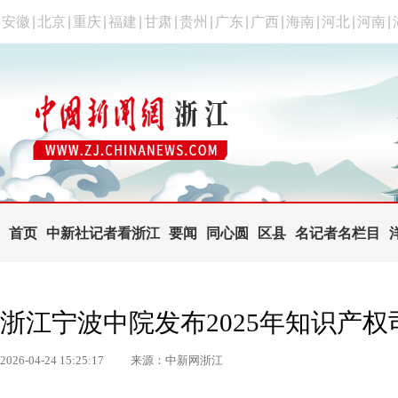
安徽
|
北京
|
重庆
|
福建
|
甘肃
|
贵州
|
广东
|
广西
|
海南
|
河北
|
河南
|
首页
中新社记者看浙江
要闻
同心圆
区县
名记者名栏目
浙江宁波中院发布2025年知识产
2026-04-24 15:25:17
来源：中新网浙江