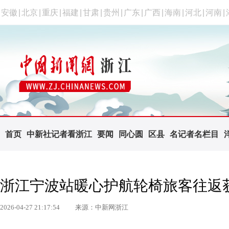
安徽
|
北京
|
重庆
|
福建
|
甘肃
|
贵州
|
广东
|
广西
|
海南
|
河北
|
河南
|
首页
中新社记者看浙江
要闻
同心圆
区县
名记者名栏目
浙江宁波站暖心护航轮椅旅客往返
2026-04-27 21:17:54
来源：中新网浙江