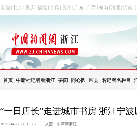
安徽
|
北京
|
重庆
|
福建
|
甘肃
|
贵州
|
广东
|
广西
|
海南
|
河北
|
河南
|
首页
中新社记者看浙江
要闻
同心圆
区县
名记者名栏目
“一日店长”走进城市书房 浙江宁
2026-04-27 21:31:28
来源：中新网浙江