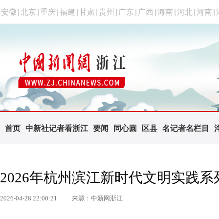
安徽
|
北京
|
重庆
|
福建
|
甘肃
|
贵州
|
广东
|
广西
|
海南
|
河北
|
河南
|
首页
中新社记者看浙江
要闻
同心圆
区县
名记者名栏目
2026年杭州滨江新时代文明实践
2026-04-28 22:00:21
来源：中新网浙江