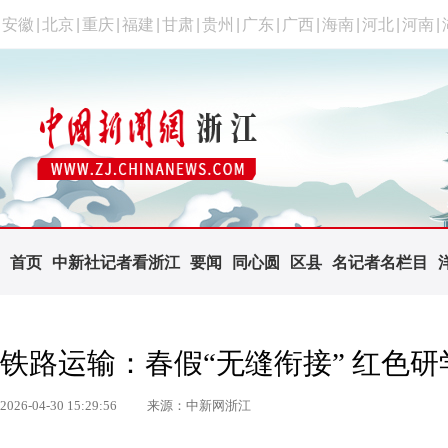
安徽
|
北京
|
重庆
|
福建
|
甘肃
|
贵州
|
广东
|
广西
|
海南
|
河北
|
河南
|
首页
中新社记者看浙江
要闻
同心圆
区县
名记者名栏目
铁路运输：春假“无缝衔接” 红色
2026-04-30 15:29:56
来源：中新网浙江