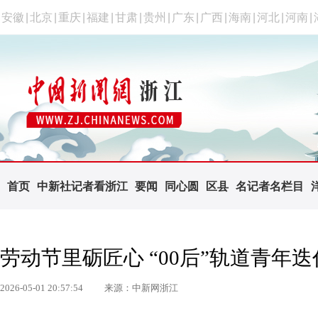
安徽
|
北京
|
重庆
|
福建
|
甘肃
|
贵州
|
广东
|
广西
|
海南
|
河北
|
河南
|
首页
中新社记者看浙江
要闻
同心圆
区县
名记者名栏目
劳动节里砺匠心 “00后”轨道青年
2026-05-01 20:57:54
来源：中新网浙江