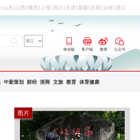
海
|
山东
|
山西
|
陕西
|
上海
|
四川
|
天津
|
新疆
|
兵团
|
云南
|
浙江
移动版
客户端
微博
公众号
题
中新策划
财经
浙商
文旅
教育
体育健康
图片