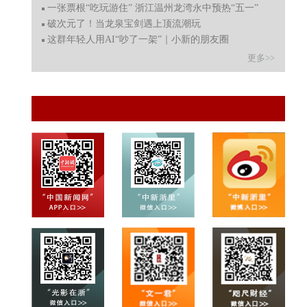
一张票根“吃玩游住” 浙江温州龙湾永中预热“五一”
破次元了！当龙泉宝剑遇上顶流潮玩
这群年轻人用AI“吵了一架”｜小新的朋友圈
更多>>