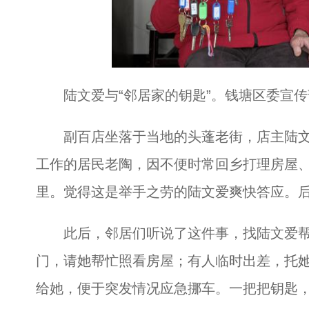
陆文爱与“邻居家的钥匙”。钱塘区委宣传
副百店坐落于当地的头蓬老街，店主陆文爱
工作的居民老陶，因不便时常回乡打理房屋
里。觉得这是举手之劳的陆文爱爽快答应。
此后，邻居们听说了这件事，找陆文爱帮
门，请她帮忙照看房屋；有人临时出差，托
给她，便于突发情况应急挪车。一把把钥匙