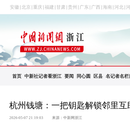
安徽
|
北京
|
重庆
|
福建
|
甘肃
|
贵州
|
广东
|
广西
|
海南
|
河北
|
首页
中新社记者看浙江
要闻
同心圆
区县
名记者名栏
杭州钱塘：一把钥匙解锁邻里互助
2026-05-07 21:19:03
来源：中新网浙江