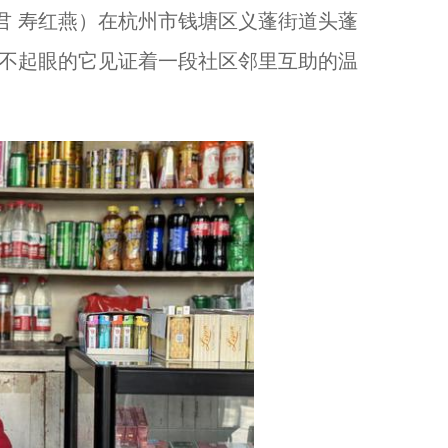
君 寿红燕）在杭州市钱塘区义蓬街道头蓬
。不起眼的它见证着一段社区邻里互助的温
浙江杭州举办“人类非遗 半山立夏”民俗活动...
一张票根“吃玩游住” 浙江温州龙湾永中预热“五一”...