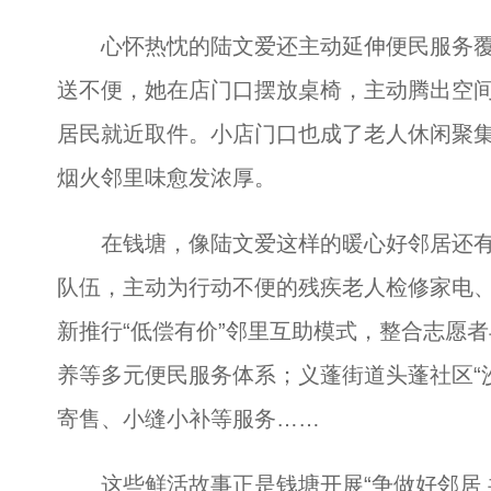
心怀热忱的陆文爱还主动延伸便民服务覆
送不便，她在店门口摆放桌椅，主动腾出空间
居民就近取件。小店门口也成了老人休闲聚
烟火邻里味愈发浓厚。
在钱塘，像陆文爱这样的暖心好邻居还有很
队伍，主动为行动不便的残疾老人检修家电
新推行“低偿有价”邻里互助模式，整合志愿
养等多元便民服务体系；义蓬街道头蓬社区“
寄售、小缝小补等服务……
这些鲜活故事正是钱塘开展“争做好邻居 