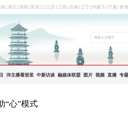
河南
|
湖北
|
湖南
|
黑龙江
|
江苏
|
江西
|
吉林
|
辽宁
|
内蒙古
|
宁夏
|
青
目
洋主播看浙里
中新访谈
融媒体联盟
图片
视频
直播
专
“心”模式