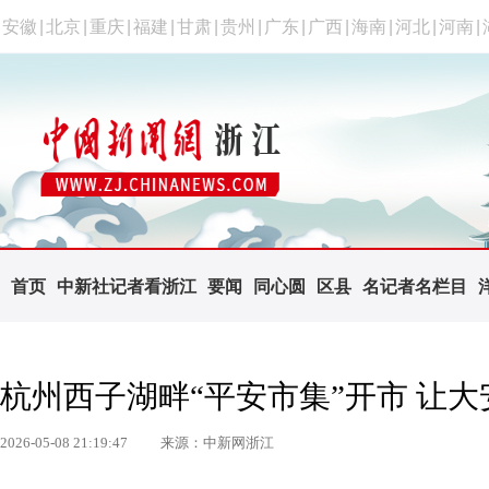
安徽
|
北京
|
重庆
|
福建
|
甘肃
|
贵州
|
广东
|
广西
|
海南
|
河北
|
河南
|
首页
中新社记者看浙江
要闻
同心圆
区县
名记者名栏目
杭州西子湖畔“平安市集”开市 让
2026-05-08 21:19:47
来源：中新网浙江