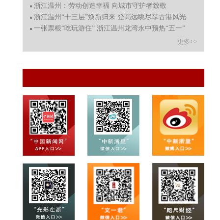
浙江温州：劳动创造幸福 向城市守护者致敬
浙江温州“十三层”焕新归来 登高远眺尽享古港风光
一张票根“吃玩游住” 浙江温州龙湾永中预热“五一”
更多>>