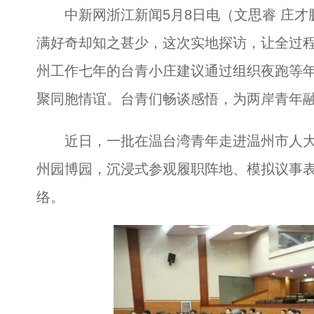
中新网浙江新闻5月8日电（文思睿 庄才
满好奇却知之甚少，这次实地探访，让全过程
州工作七年的台青小庄建议通过组织夜跑等
聚同胞情谊。台青们畅谈感悟，为两岸青年
近日，一批在温台湾青年走进温州市人大
州园博园，沉浸式参观履职阵地、模拟议事
络。