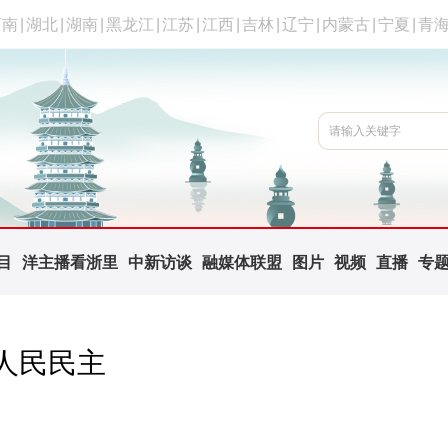
河南
|
湖北
|
湖南
|
黑龙江
|
江苏
|
江西
|
吉林
|
辽宁
|
内蒙古
|
宁夏
|
青
目
洋主播看浙里
中新访谈
融媒体联盟
图片
视频
直播
专
人民民主