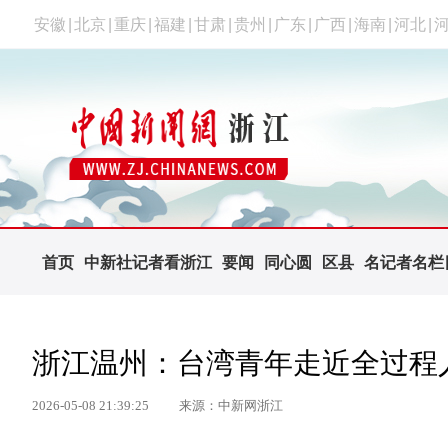
安徽
|
北京
|
重庆
|
福建
|
甘肃
|
贵州
|
广东
|
广西
|
海南
|
河北
|
首页
中新社记者看浙江
要闻
同心圆
区县
名记者名栏
浙江温州：台湾青年走近全过程
2026-05-08 21:39:25
来源：中新网浙江