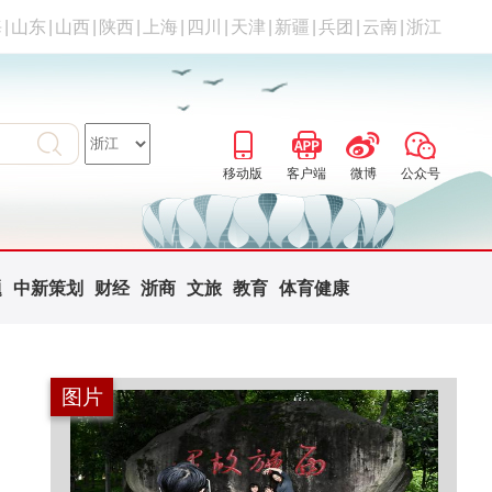
海
|
山东
|
山西
|
陕西
|
上海
|
四川
|
天津
|
新疆
|
兵团
|
云南
|
浙江
移动版
客户端
微博
公众号
题
中新策划
财经
浙商
文旅
教育
体育健康
图片