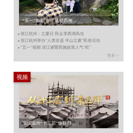
“五一“假期 浙江诸暨西施故里人气“旺”...
浙江杭州：立夏日 民众享西湖风光
浙江杭州举办“人类非遗 半山立夏”民俗活动
“五一“假期 浙江诸暨西施故里人气“旺”
更多>>
视频
浙江温州“十三层”焕新归来 登高远眺尽享古港风光...