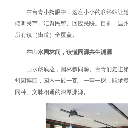
在台青小阙眼中，这座小小的联络站让她
倾听民声、汇聚民智、回应民盼。目前，温州
所有镇（街道）全覆盖。
在山水园林间，读懂同源共生渊源
山水藏底蕴，园林叙同源。台青们走进第
州园博园，园内一砖一瓦、一亭一榭，既承
同种、文脉相通的深厚渊源。