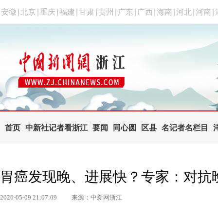
安徽
|
北京
|
重庆
|
福建
|
甘肃
|
贵州
|
广东
|
广西
|
海南
|
河北
|
河南
|
首页
中新社记者看浙江
要闻
同心圆
区县
名记者名栏目
胃癌发现晚、进展快？专家：对抗晚
2026-05-09 21:07:09
来源：中新网浙江