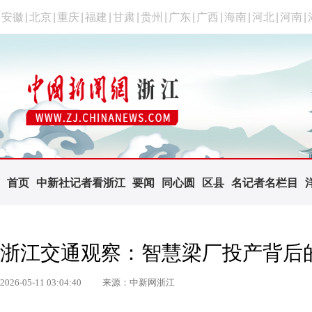
安徽
|
北京
|
重庆
|
福建
|
甘肃
|
贵州
|
广东
|
广西
|
海南
|
河北
|
河南
|
首页
中新社记者看浙江
要闻
同心圆
区县
名记者名栏目
浙江交通观察：智慧梁厂投产背后的
2026-05-11 03:04:40
来源：中新网浙江