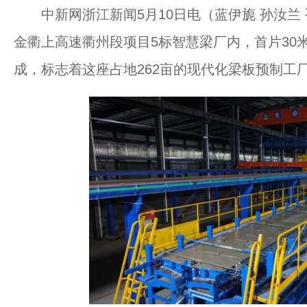
中新网浙江新闻5月10日电（蓝伊旎 孙汝兰 
金衢上高速衢州段项目5标智慧梁厂内，首片30米
成，标志着这座占地262亩的现代化梁板预制工