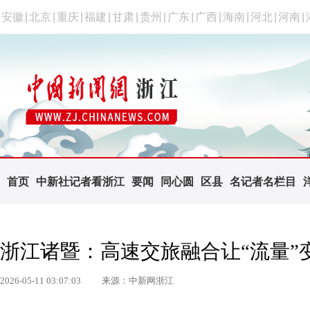
安徽
|
北京
|
重庆
|
福建
|
甘肃
|
贵州
|
广东
|
广西
|
海南
|
河北
|
河南
|
首页
中新社记者看浙江
要闻
同心圆
区县
名记者名栏目
浙江诸暨：高速交旅融合让“流量”变
2026-05-11 03:07:03
来源：中新网浙江