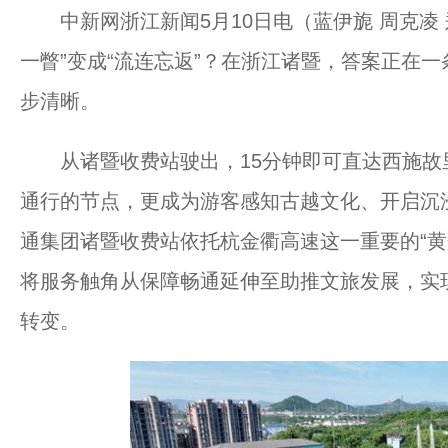
中新网浙江新闻5月10日电（蓝伊旎 周克凌 
一瞥”变成“流连忘返”？在浙江诸暨，答案正在一
步清晰。
从诸暨收费站驶出，15分钟即可直达西施故
通行的节点，更成为游客感知古越文化、开启沉浸
通集团诸暨收费站依托杭金衢高速这一重要的“黄金
将服务触角从保障畅通延伸至助推文旅发展，实现
转变。