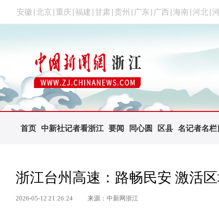
安徽
|
北京
|
重庆
|
福建
|
甘肃
|
贵州
|
广东
|
广西
|
海南
|
河北
|
首页
中新社记者看浙江
要闻
同心圆
区县
名记者名栏
浙江台州高速：路畅民安 激活
2026-05-12 21:26:24
来源：中新网浙江