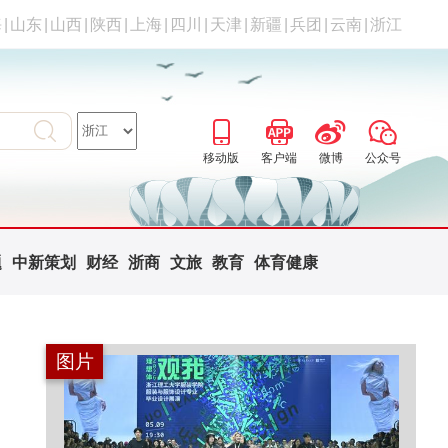
海
|
山东
|
山西
|
陕西
|
上海
|
四川
|
天津
|
新疆
|
兵团
|
云南
|
浙江
移动版
客户端
微博
公众号
题
中新策划
财经
浙商
文旅
教育
体育健康
图片