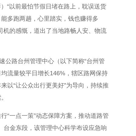
）“以前最怕节假日堵在路上，耽误送货
月能多跑两趟，心里踏实，钱也赚得多
浙江浦江举办粽王争霸赛...
司机的感慨，道出了当地路畅人安、物流
速公路台州管理中心（以下简称“台州管
日均流量较平日增长146%，辖区路网保持
来以“让公众出行更美好”为导向，持续推
索。
“一点一策”动态保障方案，推动道路管
以奔赴，诠释守护！...
温、台金东段，该管理中心科学布设应急响