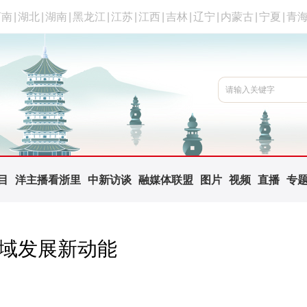
河南
|
湖北
|
湖南
|
黑龙江
|
江苏
|
江西
|
吉林
|
辽宁
|
内蒙古
|
宁夏
|
青
目
洋主播看浙里
中新访谈
融媒体联盟
图片
视频
直播
专
区域发展新动能