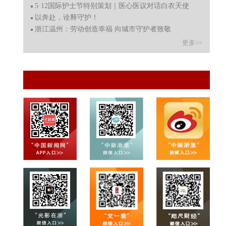
5·12国际护士节特别策划｜医心医议对话白衣天使
以奔赴，诠释守护！
浙江温州：劳动创造幸福 向城市守护者致敬
更多>>