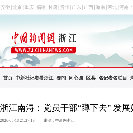
安徽
|
北京
|
重庆
|
福建
|
甘肃
|
贵州
|
广东
|
广西
|
海南
|
河北
|
河南
|
首页
中新社记者看浙江
要闻
同心圆
区县
名记者名栏目
浙江南浔：党员干部“蹲下去” 发展
2026-05-13 21:27:19
来源：中新网浙江