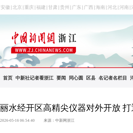
安徽
|
北京
|
重庆
|
福建
|
甘肃
|
贵州
|
广东
|
广西
|
海南
|
河北
|
河南
|
首页
中新社记者看浙江
要闻
同心圆
区县
名记者名栏目
丽水经开区高精尖仪器对外开放 
2026-05-16 06:54:40
来源：中新网浙江