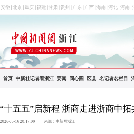
安徽
|
北京
|
重庆
|
福建
|
甘肃
|
贵州
|
广东
|
广西
|
海南
|
河北
|
河南
|
首页
中新社记者看浙江
要闻
同心圆
区县
名记者名栏目
“十五五”启新程 浙商走进浙商中
2026-05-16 20:17:00
来源：中新网浙江