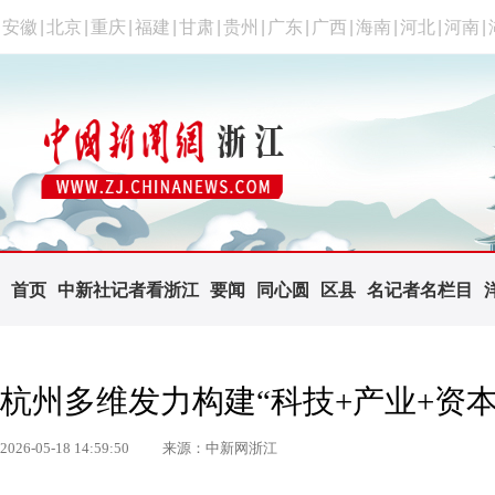
安徽
|
北京
|
重庆
|
福建
|
甘肃
|
贵州
|
广东
|
广西
|
海南
|
河北
|
河南
|
首页
中新社记者看浙江
要闻
同心圆
区县
名记者名栏目
杭州多维发力构建“科技+产业+资
2026-05-18 14:59:50
来源：中新网浙江