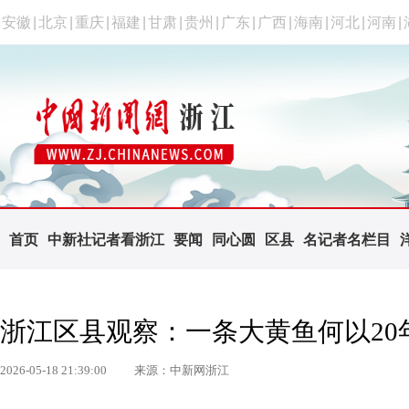
安徽
|
北京
|
重庆
|
福建
|
甘肃
|
贵州
|
广东
|
广西
|
海南
|
河北
|
河南
|
首页
中新社记者看浙江
要闻
同心圆
区县
名记者名栏目
浙江区县观察：一条大黄鱼何以20年
2026-05-18 21:39:00
来源：中新网浙江