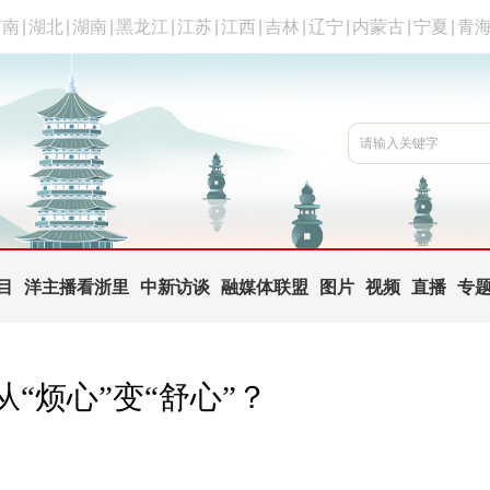
河南
|
湖北
|
湖南
|
黑龙江
|
江苏
|
江西
|
吉林
|
辽宁
|
内蒙古
|
宁夏
|
青
目
洋主播看浙里
中新访谈
融媒体联盟
图片
视频
直播
专
“烦心”变“舒心”？