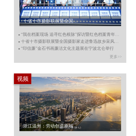
十省十市摄影联展暨全国摄影家走进鲁迅故乡采风绍兴启动...
“我在档案现场 追寻红色根脉”探访暨红色档案青年宣讲启动
十省十市摄影联展暨全国摄影家走进鲁迅故乡采风绍兴启动
“印信廉”金石书画廉洁文化主题展在宁波北仑举行
更多>>
视频
浙江温州：劳动创造幸福 向城市守护者致敬...