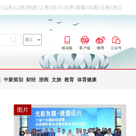
海
|
山东
|
山西
|
陕西
|
上海
|
四川
|
天津
|
新疆
|
兵团
|
云南
|
浙江
移动版
客户端
微博
公众号
题
中新策划
财经
浙商
文旅
教育
体育健康
图片