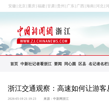
安徽
|
北京
|
重庆
|
福建
|
甘肃
|
贵州
|
广东
|
广西
|
海南
|
河北
|
首页
中新社记者看浙江
要闻
同心圆
区县
名记者名栏
浙江交通观察：高速如何让游客从
2026-05-19 21:19:23
来源：中新网浙江