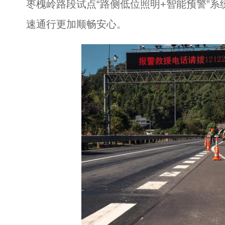
枣槐岭路段试点“路侧低位照明+智能预警”
速通行更加顺畅安心。