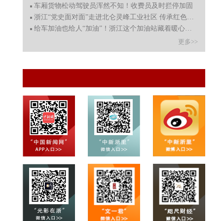
车厢货物松动驾驶员浑然不知！收费员及时拦停加固
浙江“党史面对面”走进北仑灵峰工业社区 传承红色精神
给车加油也给人“加油”！浙江这个加油站藏着暖心智能食
更多>>