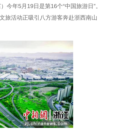
今年5月19日是第16个“中国旅游日”。
列文旅活动正吸引八方游客奔赴浙西南山
“我在档案现场 追寻红色根脉”探访暨红色档案青年宣讲启动...
以奔赴，诠释守护！...