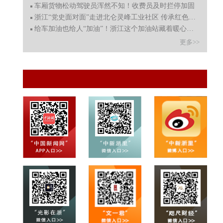
车厢货物松动驾驶员浑然不知！收费员及时拦停加固
浙江“党史面对面”走进北仑灵峰工业社区 传承红色精神
给车加油也给人“加油”！浙江这个加油站藏着暖心智能食
更多>>