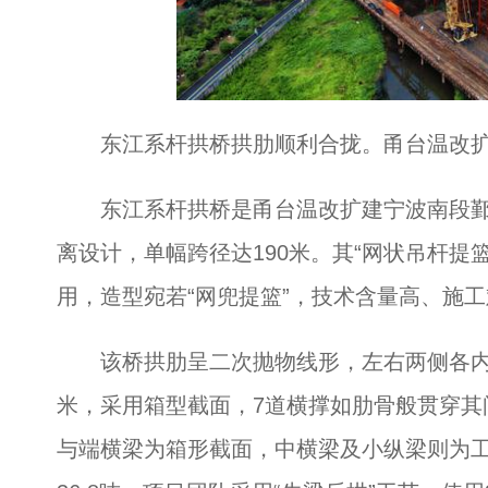
东江系杆拱桥拱肋顺利合拢。甬台温改扩
东江系杆拱桥是甬台温改扩建宁波南段鄞
离设计，单幅跨径达190米。其“网状吊杆提
用，造型宛若“网兜提篮”，技术含量高、施工
该桥拱肋呈二次抛物线形，左右两侧各内倾8
米，采用箱型截面，7道横撑如肋骨般贯穿其
与端横梁为箱形截面，中横梁及小纵梁则为工