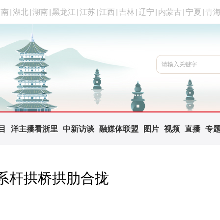
河南
|
湖北
|
湖南
|
黑龙江
|
江苏
|
江西
|
吉林
|
辽宁
|
内蒙古
|
宁夏
|
青
目
洋主播看浙里
中新访谈
融媒体联盟
图片
视频
直播
专
系杆拱桥拱肋合拢