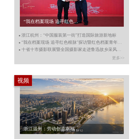
“我在档案现场 追寻红色根脉”探访暨红色档案青年宣讲启动...
浙江杭州：“中国服装第一街”打造国际旅游新地标
“我在档案现场 追寻红色根脉”探访暨红色档案青年宣讲启动
十省十市摄影联展暨全国摄影家走进鲁迅故乡采风绍兴启动
更多>>
视频
浙江温州：劳动创造幸福 向城市守护者致敬...