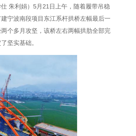
仕 朱利娟）5月21日上午，随着履带吊稳
扩建宁波南段项目东江系杆拱桥左幅最后一
浙江杭州：“中国服装第一街”打造国际旅游新地标...
经两个多月攻坚，该桥左右两幅拱肋全部完
定了坚实基础。
以奔赴，诠释守护！...