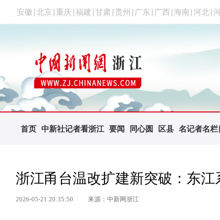
安徽
|
北京
|
重庆
|
福建
|
甘肃
|
贵州
|
广东
|
广西
|
海南
|
河北
|
首页
中新社记者看浙江
要闻
同心圆
区县
名记者名栏
浙江甬台温改扩建新突破：东江
2026-05-21 20:35:50
来源：中新网浙江