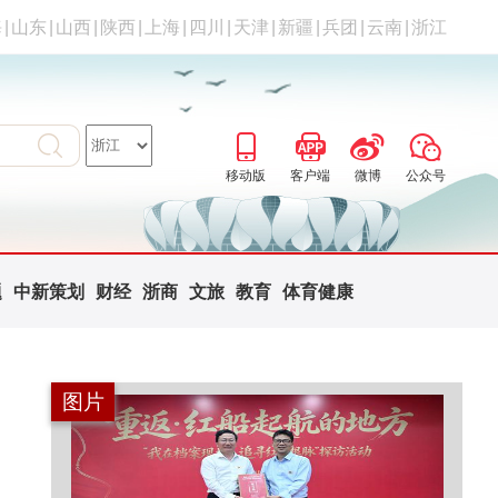
海
|
山东
|
山西
|
陕西
|
上海
|
四川
|
天津
|
新疆
|
兵团
|
云南
|
浙江
移动版
客户端
微博
公众号
题
中新策划
财经
浙商
文旅
教育
体育健康
图片