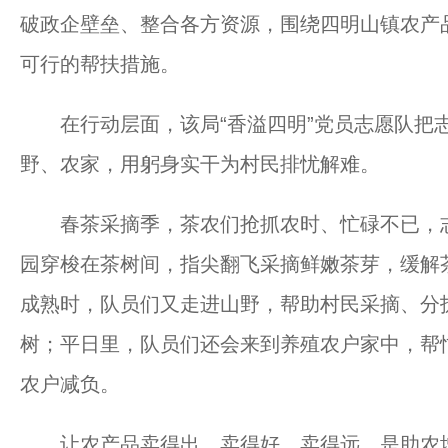
破政企壁垒、整合各方资源，围绕四明山镇农产
可行的帮扶措施。
在行动层面，该局“香溢四明”党员志愿队把志
野、农家，用躬身实干为村民排忧解难。
春茶采摘季，茶农们抢抓农时、忙碌不已，志愿
园穿梭在茶树间，指尖翻飞采摘鲜嫩茶芽，缓解
成熟时，队员们又走进山野，帮助村民采摘、分拣
树；平日里，队员们还会来到养殖农户家中，帮
农户减负。
让农产品卖得出、卖得好、卖得远，是助农增