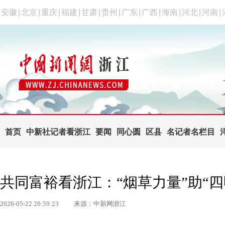
安徽
|
北京
|
重庆
|
福建
|
甘肃
|
贵州
|
广东
|
广西
|
海南
|
河北
|
河南
|
首页
中新社记者看浙江
要闻
同心圆
区县
名记者名栏目
共同富裕看浙江：“烟草力量”助“四
2026-05-22 20:59:23
来源：中新网浙江